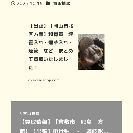
カテゴリー
2025.10.15
買取情報
投稿日
【出張】【岡山市北
区方面】和骨董 煙
管入れ・煙草入れ・
煙管 など まとめ
て買取いたしまし
た！
okaken-shoji.com
古い投稿
【買取情報】【倉敷市 児島 方
面】【出張】掛け軸 ・ 讃岐彫…