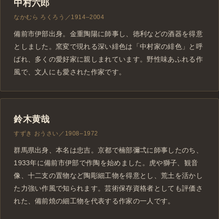
中村六郎
なかむら ろくろう／1914–2004
備前市伊部出身。金重陶陽に師事し、徳利などの酒器を得意
としました。窯変で現れる深い緋色は「中村家の緋色」と呼
ばれ、多くの愛好家に親しまれています。野性味あふれる作
風で、文人にも愛された作家です。
鈴木黄哉
すずき おうさい／1908–1972
群馬県出身、本名は忠吉。京都で楠部彌弌に師事したのち、
1933年に備前市伊部で作陶を始めました。虎や獅子、観音
像、十二支の置物など陶彫細工物を得意とし、荒土を活かし
た力強い作風で知られます。芸術保存資格者としても評価さ
れた、備前焼の細工物を代表する作家の一人です。