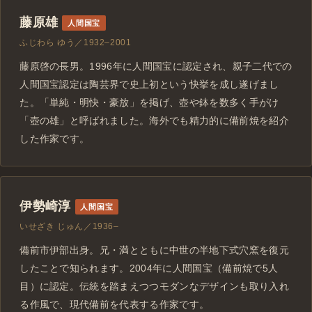
藤原雄
人間国宝
ふじわら ゆう／1932–2001
藤原啓の長男。1996年に人間国宝に認定され、親子二代での
人間国宝認定は陶芸界で史上初という快挙を成し遂げまし
た。「単純・明快・豪放」を掲げ、壺や鉢を数多く手がけ
「壺の雄」と呼ばれました。海外でも精力的に備前焼を紹介
した作家です。
伊勢崎淳
人間国宝
いせざき じゅん／1936–
備前市伊部出身。兄・満とともに中世の半地下式穴窯を復元
したことで知られます。2004年に人間国宝（備前焼で5人
目）に認定。伝統を踏まえつつモダンなデザインも取り入れ
る作風で、現代備前を代表する作家です。