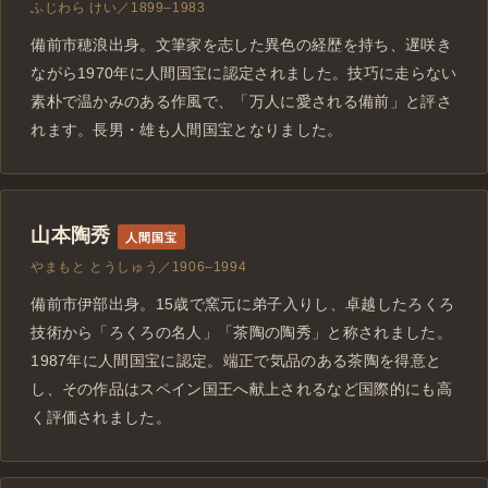
ふじわら けい／1899–1983
備前市穂浪出身。文筆家を志した異色の経歴を持ち、遅咲き
ながら1970年に人間国宝に認定されました。技巧に走らない
素朴で温かみのある作風で、「万人に愛される備前」と評さ
れます。長男・雄も人間国宝となりました。
山本陶秀
人間国宝
やまもと とうしゅう／1906–1994
備前市伊部出身。15歳で窯元に弟子入りし、卓越したろくろ
技術から「ろくろの名人」「茶陶の陶秀」と称されました。
1987年に人間国宝に認定。端正で気品のある茶陶を得意と
し、その作品はスペイン国王へ献上されるなど国際的にも高
く評価されました。