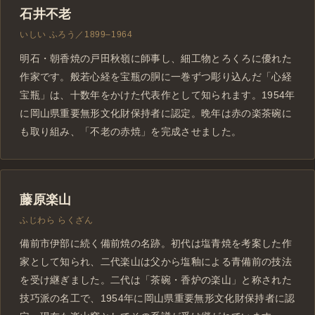
石井不老
いしい ふろう／1899–1964
明石・朝香焼の戸田秋嶺に師事し、細工物とろくろに優れた
作家です。般若心経を宝瓶の胴に一巻ずつ彫り込んだ「心経
宝瓶」は、十数年をかけた代表作として知られます。1954年
に岡山県重要無形文化財保持者に認定。晩年は赤の楽茶碗に
も取り組み、「不老の赤焼」を完成させました。
藤原楽山
ふじわら らくざん
備前市伊部に続く備前焼の名跡。初代は塩青焼を考案した作
家として知られ、二代楽山は父から塩釉による青備前の技法
を受け継ぎました。二代は「茶碗・香炉の楽山」と称された
技巧派の名工で、1954年に岡山県重要無形文化財保持者に認