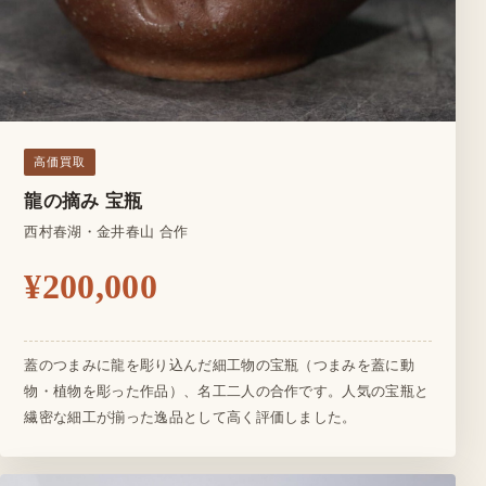
高価買取
龍の摘み 宝瓶
西村春湖
・金井春山 合作
¥200,000
蓋のつまみに龍を彫り込んだ細工物の宝瓶（つまみを蓋に動
物・植物を彫った作品）、名工二人の合作です。人気の宝瓶と
繊密な細工が揃った逸品として高く評価しました。