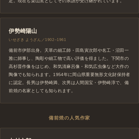
定。現在も楽山窯としてその系譜が受け継がれています。
伊勢崎陽山
いせざき ようざん／1902–1961
備前市伊部出身。天草の細工師・田島寅次郎や名工・沼田一
雅に師事し、陶彫や細工物で高い評価を得ました。下関市の
高杉晋作像をはじめ、和気清麻呂像・和気広虫像など大作の
陶像でも知られます。1954年に岡山県重要無形文化財保持者
に認定。長男は伊勢崎満、次男は人間国宝・伊勢崎淳で、備
前焼の名家としても知られます。
備前焼の人気作家