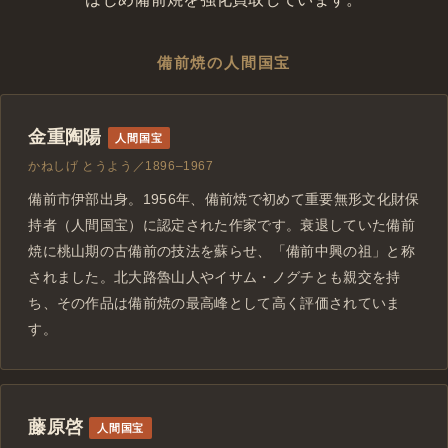
備前焼の人間国宝
金重陶陽
人間国宝
かねしげ とうよう／1896–1967
備前市伊部出身。1956年、備前焼で初めて重要無形文化財保
持者（人間国宝）に認定された作家です。衰退していた備前
焼に桃山期の古備前の技法を蘇らせ、「備前中興の祖」と称
されました。北大路魯山人やイサム・ノグチとも親交を持
ち、その作品は備前焼の最高峰として高く評価されていま
す。
藤原啓
人間国宝