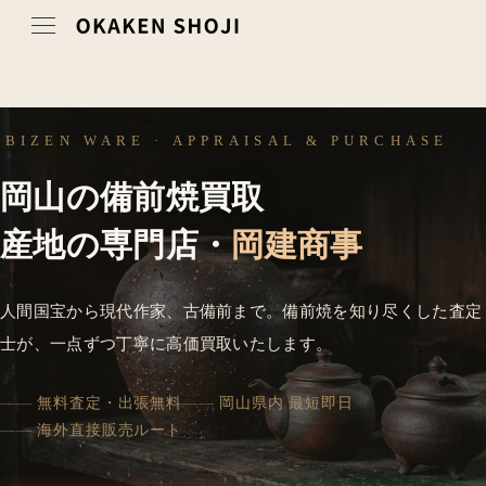
BIZEN WARE · APPRAISAL & PURCHASE
岡山の備前焼買取
産地の専門店・
岡建商事
人間国宝から現代作家、古備前まで。備前焼を知り尽くした査定
士が、一点ずつ丁寧に高価買取いたします。
無料査定・出張無料
岡山県内 最短即日
海外直接販売ルート