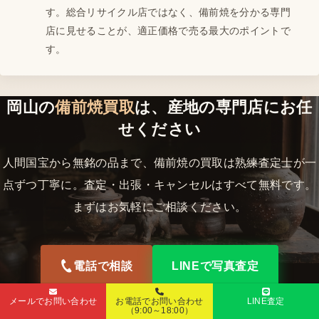
す。総合リサイクル店ではなく、備前焼を分かる専門
店に見せることが、適正価格で売る最大のポイントで
す。
岡山の
備前焼買取
は、産地の専門店にお任
せください
人間国宝から無銘の品まで、備前焼の買取は熟練査定士が一
点ずつ丁寧に。査定・出張・キャンセルはすべて無料です。
まずはお気軽にご相談ください。
電話で相談
LINEで写真査定
メールでお問い合わせ
お電話でお問い合わせ
LINE査定
（9:00～18:00）
ABOUT BIZEN WARE