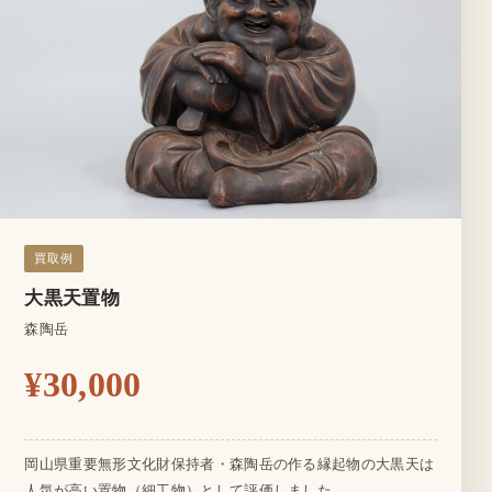
買取例
大黒天置物
森陶岳
¥30,000
岡山県重要無形文化財保持者・森陶岳の作る縁起物の大黒天は
人気が高い置物（細工物）として評価しました。