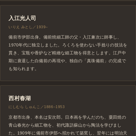
入江光人司
いりえ みとし／1939–
備前市伊部出身。備前焼細工師の父・入江兼次に師事し、
1970年代に独立しました。ろくろを使わない手捻りの技法を
貫き、宝瓶や香炉など精緻な細工物を得意とします。江戸中
期に衰退した白備前の再現や、独自の「真珠備前」の完成で
も知られます。
西村春湖
にしむら しゅんこ／1886–1953
京都市出身、本名は安次郎。日本画を学んだのち、粟田焼の
青山春光から細工物を、初代諏訪蘇山から陶法を学びまし
た。1909年に備前市伊部へ招かれて築窯し、翌年には明治天