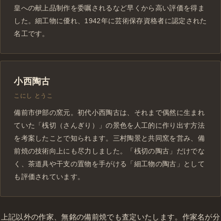
皇への献上品制作を委嘱されるなど早くから高い評価を得ま
した。細工物に優れ、1942年に芸術保存資格者に認定された
名工です。
小西陶古
こにし とうこ
備前市伊部の窯元。初代小西陶古は、それまで偶然に生まれ
ていた「桟切（さんぎり）」の景色を人工的に作り出す方法
を考案したことで知られます。三村陶景と共同窯を営み、備
前焼の技術向上にも尽力しました。「桟切の陶古」だけでな
く、茶道具や干支の置物を手がける「細工物の陶古」として
も評価されています。
上記以外の作家、無銘の備前焼でも査定いたします。作家名が分