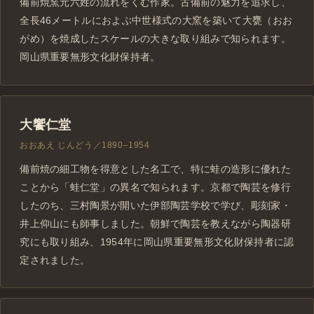
備前焼窯元六姓の流れをくむ作家。古備前の魅力を追求し、
全長46メートルにおよぶ中世様式の大窯を築いて大甕（おお
がめ）を焼成したスケールの大きな取り組みで知られます。
岡山県重要無形文化財保持者。
大饗仁堂
おおあえ じんどう／1890–1954
備前焼の細工物を得意とした名工で、特に蛙の造形に優れた
ことから「蛙仁堂」の異名で知られます。京都で陶芸を修行
したのち、三村陶景が開いた伊部陶芸学校で学び、彫刻家・
井上仰山にも師事しました。朝鮮で陶芸を教えながら陶器研
究にも取り組み、1954年に岡山県重要無形文化財保持者に認
定されました。