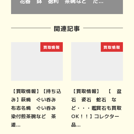
花器 鉢 徳利 茶碗など た…
関連記事
買取情報
買取情報
【買取情報】【持ち込
【買取情報】 【 盆
み】萩焼 ぐい呑み
石 姿石 蛇石 な
布志名焼 ぐい呑み
ど・・・鑑賞石も買取
染付煎茶碗など 茶
OK！！】コレクター
道…
品…