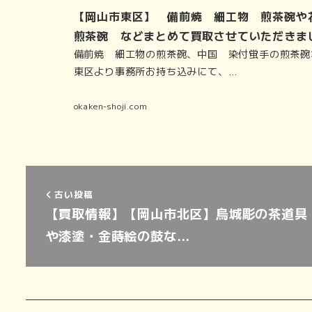
【岡山市東区】 備前焼 細工物 煎茶碗
煎茶碗 などまとめて買取させていただきま
備前焼 細工物の煎茶碗、中国 染付蛍手の煎茶碗
東区より事務所お持ち込みにて、…
okaken-shoji.com
古い投稿
【買取情報】【岡山市北区】烏城彫の茶道具
や漆塗・金蒔絵の鼓な…