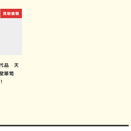
買取情報
代品 天
谷堂箪笥
！