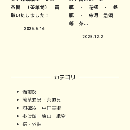
茶棚 （茶箪笥） 買
瓶 ・ 花瓶 ・ 鉄
取いたしました！
瓶 ・ 朱泥 急須
等 茶…
2025.5.16
2025.12.2
カテゴリ
備前焼
煎茶道具・茶道具
陶磁器・中国美術
掛け軸・絵画・紙物
鍔・外装