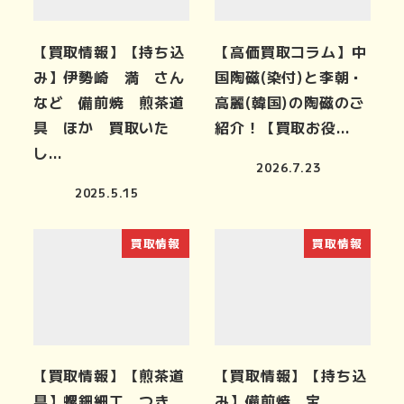
【買取情報】【持ち込
【高価買取コラム】中
み】伊勢崎 満 さん
国陶磁(染付)と李朝・
など 備前焼 煎茶道
高麗(韓国)の陶磁のご
具 ほか 買取いた
紹介！【買取お役…
し…
2026.7.23
2025.5.15
買取情報
買取情報
【買取情報】【煎茶道
【買取情報】【持ち込
具】螺鈿細工 つき
み】備前焼 宝