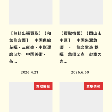
【無料出張買取】【和
【買取情報】【岡山市
気町方面】 中国色絵
中区】 中国朱泥急
花瓶・三彩壺・木彫達
須 ・ 龍文堂造 鉄
磨ほか 中国美術・
瓶 急須２点 お家の
茶…
売…
2026.4.21
2026.6.30
買取情報
買取情報