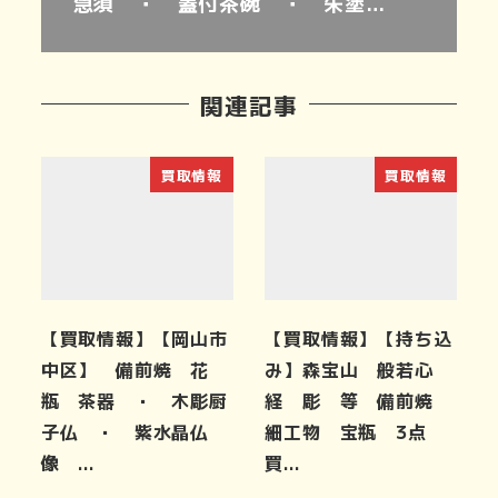
急須 ・ 蓋付茶碗 ・ 朱塗…
関連記事
買取情報
買取情報
【買取情報】【岡山市
【買取情報】【持ち込
中区】 備前焼 花
み】森宝山 般若心
瓶 茶器 ・ 木彫厨
経 彫 等 備前焼
子仏 ・ 紫水晶仏
細工物 宝瓶 3点
像 …
買…