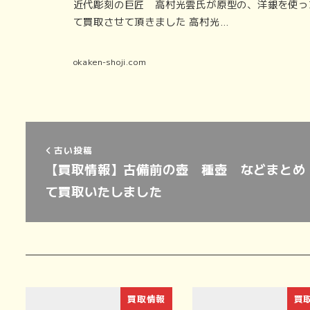
近代彫刻の巨匠 高村光雲氏が原型の、洋銀を使っ
て買取させて頂きました 高村光…
okaken-shoji.com
古い投稿
【買取情報】古備前の壺 種壺 などまとめ
て買取いたしました
買取情報
買