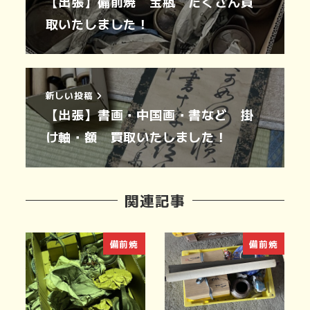
【出張】備前焼 宝瓶 たくさん買
取いたしました！
新しい投稿
【出張】書画・中国画・書など 掛
け軸・額 買取いたしました！
関連記事
備前焼
備前焼