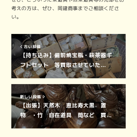
考えの方は、ぜひ、岡建商事までご相談くださ
い。
古い投稿
【持ち込み】備前焼宝瓶・萩茶器ギ
フトセット 等買取させていた…
新しい投稿
【出張】天然木 恵比寿大黒 置
物 ・竹 自在道具 筒など 買…