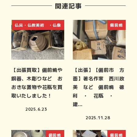
関連記事
仏具・仏教美術 ・仏像
備前焼
【出張買取】備前焼や
【出張】【備前市 方
銅器、木彫りなど お
面】著名作家 西川政
おきな置物や花瓶を買
美 など 備前焼 徳
取いたしました！
利 ・ 花瓶 ・
建…
2025.6.23
2025.11.28
備前焼
備前焼