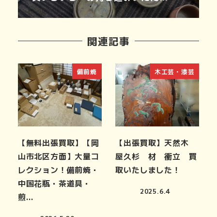
関連記事
備前焼
木工芸・漆芸
【無料出張買取】【岡
【出張買取】天然木
山市北区方面】大量コ
屋久杉 材 衝立 買
レクション！備前焼・
取いたしました！
中国花瓶・茶道具・
2025.6.4
煎…