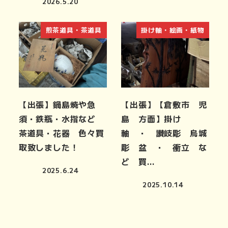
2026.5.20
煎茶道具・茶道具
掛け軸・絵画・紙物
【出張】鍋島焼や急
【出張】【倉敷市 児
須・鉄瓶・水指など
島 方面】掛け
茶道具・花器 色々買
軸 ・ 讃岐彫 烏城
取致しました！
彫 盆 ・ 衝立 な
ど 買…
2025.6.24
2025.10.14