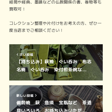
経筒や経典、墨蹟などの仏教関係の書、巻物等も
買取可！
コレクション整理や片付けをお考えの方、ぜひ一
度当店までご相談ください！
古い投稿
【持ち込み】萩焼 ぐい呑み 布志
名焼 ぐい呑み 染付煎茶碗な…
新しい投稿
備前焼 萩 急須 宝瓶など 茶道
具いろいろ お持ち込みいただ…