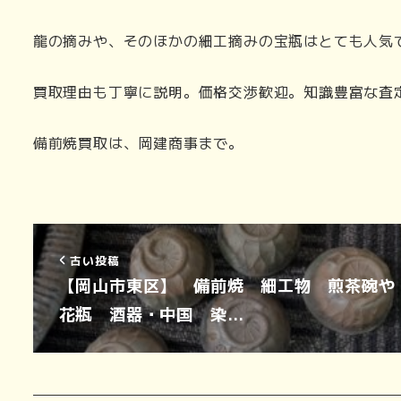
龍の摘みや、そのほかの細工摘みの宝瓶はとても人気
買取理由も丁寧に説明。価格交渉歓迎。知識豊富な査
備前焼買取は、岡建商事まで。
古い投稿
【岡山市東区】 備前焼 細工物 煎茶碗や
花瓶 酒器・中国 染…