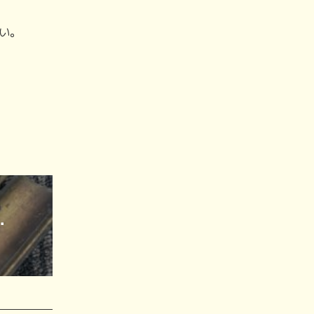
い。
 ・