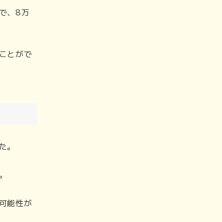
で、8万
ことがで
た。
。
可能性が