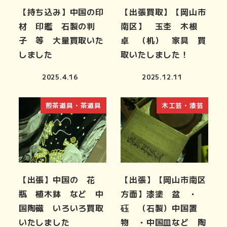
【持ち込み】中国の印
【出張買取】【岡山市
材 印鑑 石製の判
南区】 玉杢 木根
子 等 大量買取いた
卓 （机） 家具 買
しました
取いたしました！
2025.4.16
2025.12.11
煎茶道具・茶道具
木工芸・漆芸
【出張】中国の 花
【出張】【岡山市南区
瓶 植木鉢 など 中
方面】漆塗 盆 ・
国陶磁 いろいろ買取
砡 （石製）中国置
いたしました
物 ・中国皿など 陶