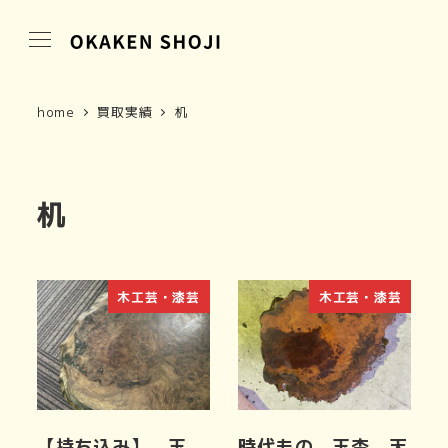
home
買取実績
机
机
木工芸・漆芸
木工芸・漆芸
【持ち込み】 玉
時代もの 玉杢 天