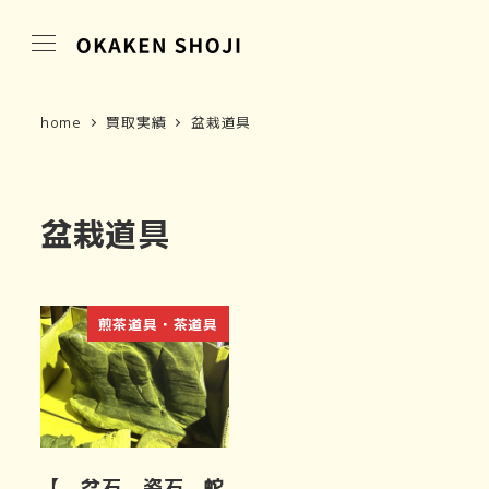
home
買取実績
盆栽道具
盆栽道具
煎茶道具・茶道具
【 盆石 姿石 蛇