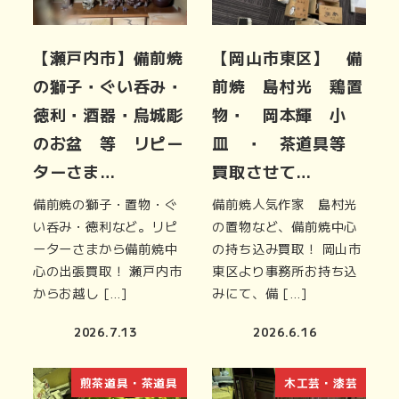
【瀬戸内市】備前焼
【岡山市東区】 備
の獅子・ぐい呑み・
前焼 島村光 鶏置
徳利・酒器・烏城彫
物・ 岡本輝 小
のお盆 等 リピー
皿 ・ 茶道具等
ターさま…
買取させて…
備前焼の獅子・置物・ぐ
備前焼人気作家 島村光
い呑み・徳利など。リピ
の置物など、備前焼中心
ーターさまから備前焼中
の持ち込み買取！ 岡山市
心の出張買取！ 瀬戸内市
東区より事務所お持ち込
からお越し […]
みにて、備 […]
2026.7.13
2026.6.16
煎茶道具・茶道具
木工芸・漆芸