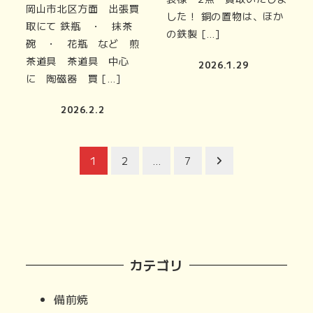
岡山市北区方面 出張買
した！ 銅の置物は、ほか
取にて 鉄瓶 ・ 抹茶
の鉄製 […]
碗 ・ 花瓶 など 煎
茶道具 茶道具 中心
2026.1.29
に 陶磁器 買 […]
2026.2.2
投
1
2
…
7
稿
の
ペ
カテゴリ
ー
備前焼
ジ