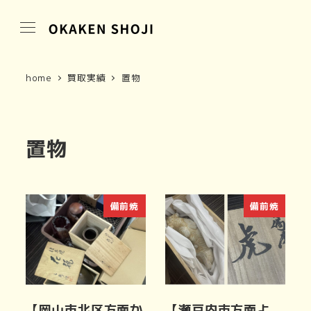
home
買取実績
置物
置物
備前焼
備前焼
【岡山市北区方面か
【瀬戸内市方面よ