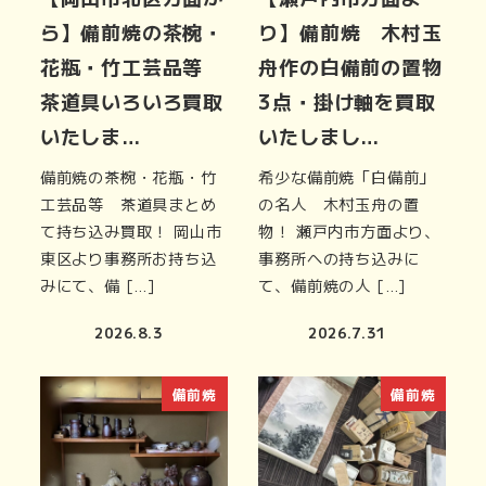
ら】備前焼の茶椀・
り】備前焼 木村玉
花瓶・竹工芸品等
舟作の白備前の置物
茶道具いろいろ買取
3点・掛け軸を買取
いたしま…
いたしまし…
備前焼の茶椀・花瓶・竹
希少な備前焼「白備前」
工芸品等 茶道具まとめ
の名人 木村玉舟の置
て持ち込み買取！ 岡山市
物！ 瀬戸内市方面より、
東区より事務所お持ち込
事務所への持ち込みに
みにて、備 […]
て、備前焼の人 […]
2026.8.3
2026.7.31
備前焼
備前焼