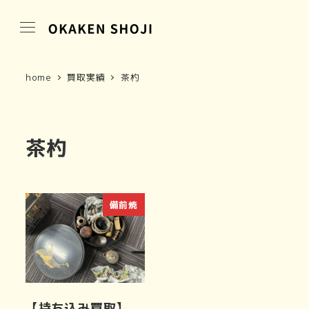
home
買取実績
茶杓
茶杓
備前焼
【持ち込み買取】