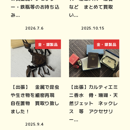
ー・鉄瓶等のお持ち込
など まとめて買取
み…
い…
2026.7.6
2025.10.15
金・銀製品
金・銀製品
【出張】 金属で昆虫
【出張】カルティエミ
や生き物を細密再現
ニ香水 骨・珊瑚・天
自在置物 買取り致し
然ジェット ネックレ
ました！
ス 等 アクセサリ
ー…
2025.9.4