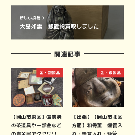
新しい投稿
大島如雲 銀置物買取しました
関連記事
金・銀製品
金・銀製品
【岡山市東区】備前焼
【出張】【岡山市北区
の茶道具や一部金など
方面】和骨董 煙管入
の貴金属アクセサリ
れ・煙草入れ・煙管