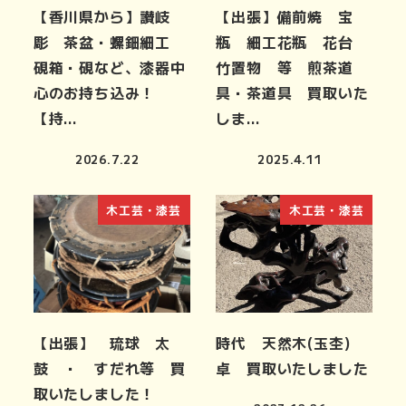
【香川県から】讃岐
【出張】備前焼 宝
彫 茶盆・螺鈿細工
瓶 細工花瓶 花台
硯箱・硯など、漆器中
竹置物 等 煎茶道
心のお持ち込み！
具・茶道具 買取いた
【持…
しま…
2026.7.22
2025.4.11
木工芸・漆芸
木工芸・漆芸
【出張】 琉球 太
時代 天然木(玉杢)
鼓 ・ すだれ等 買
卓 買取いたしました
取いたしました！